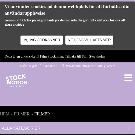
Vi använder cookies på denna webbplats för att förbättra din
användarupplevelse
Genom att klicka på någon länk på denna sida du ger ditt samtycke för oss att
sätta cookies.
JA, JAG GODKÄNNER
NEJ, JAG VILL VETA MER
Hoppa till huvudinnehåll
Detta är en undersida till Film Stockholm. Tillbaka till
Film Stockholm
Följ oss på:
Facebook
Instagram
#stockmotion
|
Arkiv
HEM
»
FILMER
» FILMER
Du är här