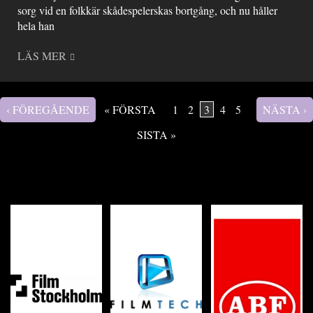
sorg vid en folkkär skådespelerskas bortgång, och nu håller
hela han
LÄS MER
‹ FÖREGÅENDE
« FÖRSTA
1
2
3
4
5
NÄSTA ›
Sidor
SISTA »