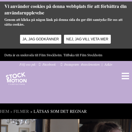
Vi använder cookies på denna webbplats för att förbättra din
användarupplevelse
Genom att klicka på någon länk på denna sida du ger ditt samtycke för oss att
sätta cookies.
JA, JAG GODKÄNNER
NEJ, JAG VILL VETA MER
Hoppa till huvudinnehåll
Detta är en undersida till Film Stockholm. Tillbaka till
Film Stockholm
Följ oss på:
Facebook
Instagram
#stockmotion
|
Arkiv
HEM
»
FILMER
» LÅTSAS SOM DET REGNAR
Du är här