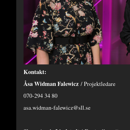
Kontakt:
Åsa Widman Falewicz
/ Projektledare
070-294 34 80
asa.widman-falewicz@sll.se