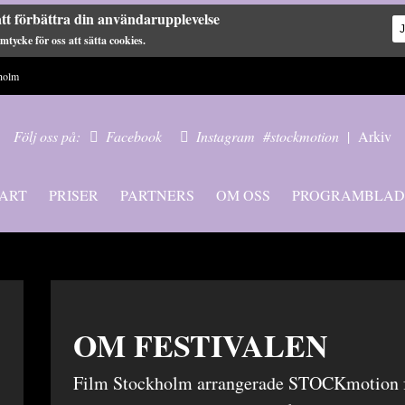
tt förbättra din användarupplevelse
tycke för oss att sätta cookies.
holm
Följ oss på:
Facebook
Instagram
#stockmotion
|
Arkiv
ART
PRISER
PARTNERS
OM OSS
PROGRAMBLAD
OM FESTIVALEN
Film Stockholm arrangerade STOCKmotion fö