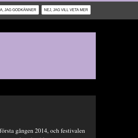
JA, JAG GODKÄNNER
NEJ, JAG VILL VETA MER
rsta gången 2014, och festivalen