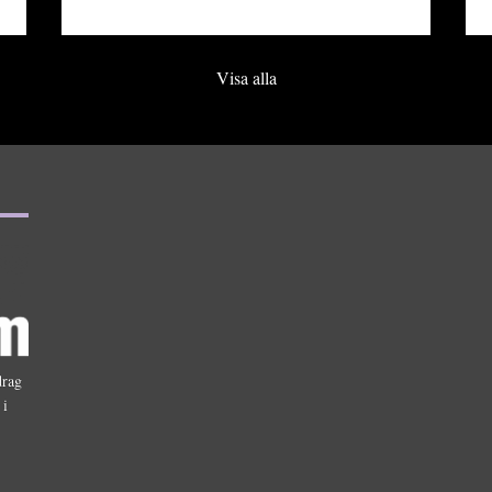
Visa alla
drag
 i