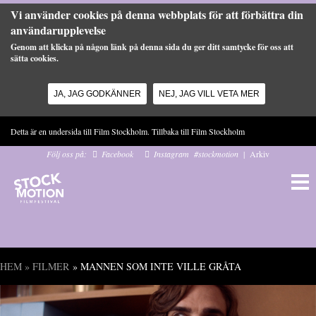
Vi använder cookies på denna webbplats för att förbättra din
användarupplevelse
Genom att klicka på någon länk på denna sida du ger ditt samtycke för oss att
sätta cookies.
JA, JAG GODKÄNNER
NEJ, JAG VILL VETA MER
Hoppa till huvudinnehåll
Detta är en undersida till Film Stockholm. Tillbaka till
Film Stockholm
Följ oss på:
Facebook
Instagram
#stockmotion
|
Arkiv
HEM
»
FILMER
» MANNEN SOM INTE VILLE GRÅTA
Du är här