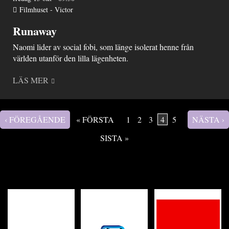
Filmhuset - Victor
Runaway
Naomi lider av social fobi, som länge isolerat henne från
världen utanför den lilla lägenheten.
LÄS MER
‹ FÖREGÅENDE
« FÖRSTA
1
2
3
4
5
NÄSTA ›
Sidor
SISTA »