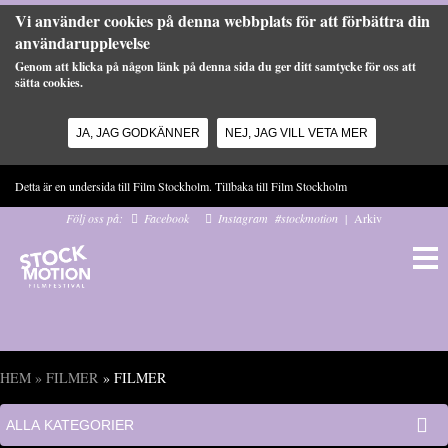
Vi använder cookies på denna webbplats för att förbättra din
användarupplevelse
Genom att klicka på någon länk på denna sida du ger ditt samtycke för oss att
sätta cookies.
JA, JAG GODKÄNNER
NEJ, JAG VILL VETA MER
Hoppa till huvudinnehåll
Detta är en undersida till Film Stockholm. Tillbaka till
Film Stockholm
Följ oss på:
Facebook
Instagram
#stockmotion
|
Arkiv
HEM
»
FILMER
» FILMER
Du är här