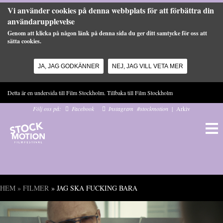
Vi använder cookies på denna webbplats för att förbättra din
användarupplevelse
Genom att klicka på någon länk på denna sida du ger ditt samtycke för oss att
sätta cookies.
JA, JAG GODKÄNNER
NEJ, JAG VILL VETA MER
Hoppa till huvudinnehåll
Detta är en undersida till Film Stockholm. Tillbaka till
Film Stockholm
Följ oss på:
Facebook
Instagram
#stockmotion
|
Arkiv
HEM
»
FILMER
» JAG SKA FUCKING BARA
Du är här