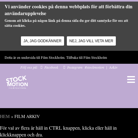
Vi använder cookies på denna webbplats för att förbättra din
användarupplevelse
Genom att klicka på någon länk på denna sida du ger ditt samtycke för oss att
sätta cookies.
JA, JAG GODKÄNNER
NEJ, JAG VILL VETA MER
Hoppa till huvudinnehåll
Detta är en undersida till Film Stockholm. Tillbaka till
Film Stockholm
Följ oss på:
Facebook
Instagram
#stockmotion
|
Arkiv
HEM
» FILM ARKIV
Du är här
För val av flera år håll in CTRL knappen, klicka eller håll in
klickknappen och dra.