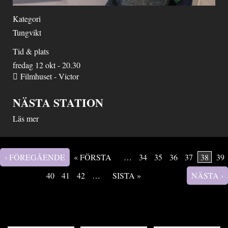
Kategori
Tungvikt
Tid & plats
fredag 12 okt - 20.30
Filmhuset - Victor
NÄSTA STATION
Läs mer
‹ FÖREGÅENDE
« FÖRSTA
…
34
35
36
37
38
39
Sidor
40
41
42
…
SISTA »
NÄSTA ›