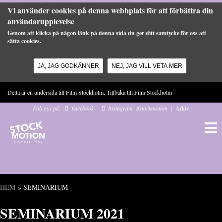
Vi använder cookies på denna webbplats för att förbättra din
användarupplevelse
Genom att klicka på någon länk på denna sida du ger ditt samtycke för oss att
sätta cookies.
JA, JAG GODKÄNNER
NEJ, JAG VILL VETA MER
Hoppa till huvudinnehåll
Detta är en undersida till Film Stockholm. Tillbaka till
Film Stockholm
Följ oss på:
Facebook
Instagram
#stockmotion
|
Arkiv
HEM
» SEMINARIUM
Du är här
SEMINARIUM 2021