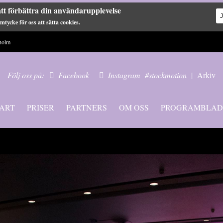
tt förbättra din användarupplevelse
tycke för oss att sätta cookies.
holm
Följ oss på:
Facebook
Instagram
#stockmotion
|
Arkiv
ART
PRISER
PARTNERS
OM OSS
PROGRAMBLAD