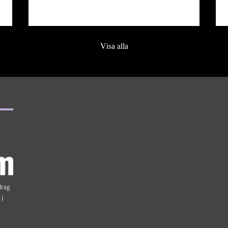
Visa alla
drag
 i