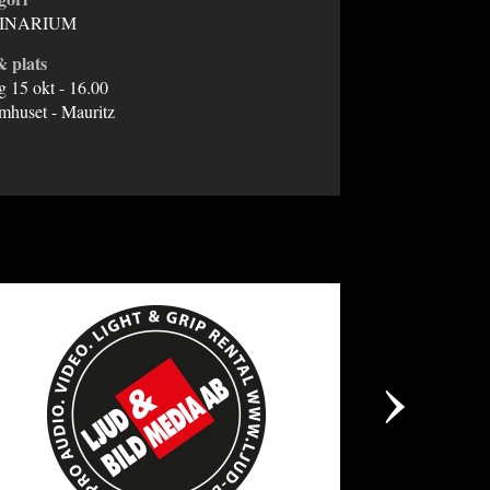
INARIUM
& plats
g 15 okt - 16.00
lmhuset - Mauritz
›