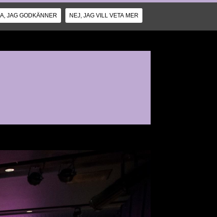
JA, JAG GODKÄNNER
NEJ, JAG VILL VETA MER