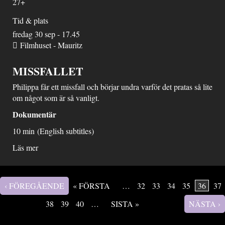
27+
Tid & plats
fredag 30 sep - 17.45
Filmhuset - Mauritz
MISSFALLET
Philippa får ett missfall och börjar undra varför det pratas så lite
om något som är så vanligt.
Dokumentär
10 min (English subtitles)
Läs mer
‹ FÖREGÅENDE
« FÖRSTA
…
32
33
34
35
36
37
Sidor
38
39
40
…
SISTA »
NÄSTA ›