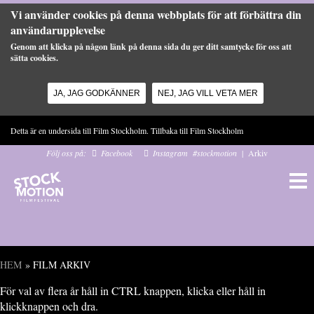
Vi använder cookies på denna webbplats för att förbättra din
användarupplevelse
Genom att klicka på någon länk på denna sida du ger ditt samtycke för oss att
sätta cookies.
JA, JAG GODKÄNNER
NEJ, JAG VILL VETA MER
Hoppa till huvudinnehåll
Detta är en undersida till Film Stockholm. Tillbaka till
Film Stockholm
Följ oss på:
Facebook
Instagram
#stockmotion
|
Arkiv
HEM
» FILM ARKIV
Du är här
För val av flera år håll in CTRL knappen, klicka eller håll in
klickknappen och dra.