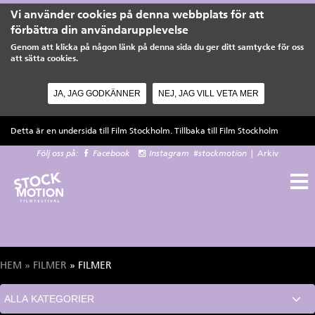
Vi använder cookies på denna webbplats för att
förbättra din användarupplevelse
Genom att klicka på någon länk på denna sida du ger ditt samtycke för oss
att sätta cookies.
JA, JAG GODKÄNNER
NEJ, JAG VILL VETA MER
Hoppa till huvudinnehåll
Detta är en undersida till Film Stockholm. Tillbaka till
Film Stockholm
Följ oss på:
Facebook
Instagram
#stockmotion
|
Arkiv
HEM
»
FILMER
» FILMER
Du är här