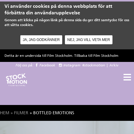
Vi använder cookies på denna webbplats för att
förbättra din användarupplevelse
Genom att klicka på någon länk på denna sida du ger ditt samtycke för oss
att sätta cookies.
JA, JAG GODKÄNNER
NEJ, JAG VILL VETA MER
Hoppa till huvudinnehåll
Detta är en undersida till Film Stockholm. Tillbaka till
Film Stockholm
Följ oss på:
Facebook
Instagram
#stockmotion
|
Arkiv
HEM
»
FILMER
» BOTTLED EMOTIONS
Du är här