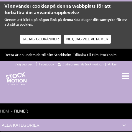
Vi använder cookies på denna webbplats för att
förbättra din användarupplevelse
Genom att klicka på någon länk på denna sida du ger ditt samtycke för oss
att sätta cookies.
JA, JAG GODKÄNNER
NEJ, JAG VILL VETA MER
Hoppa till huvudinnehåll
Detta är en undersida till Film Stockholm. Tillbaka till
Film Stockholm
Följ oss på:
Facebook
Instagram
#stockmotion
|
Arkiv
HEM
» FILMER
Du är här