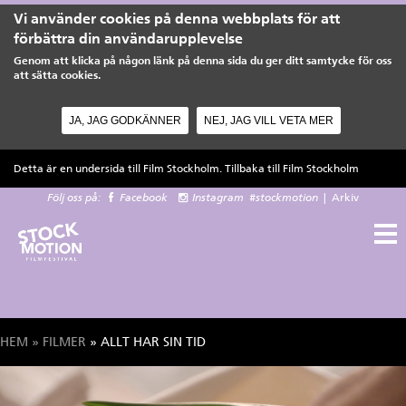
Vi använder cookies på denna webbplats för att
förbättra din användarupplevelse
Genom att klicka på någon länk på denna sida du ger ditt samtycke för oss
att sätta cookies.
JA, JAG GODKÄNNER
NEJ, JAG VILL VETA MER
Hoppa till huvudinnehåll
Detta är en undersida till Film Stockholm. Tillbaka till
Film Stockholm
Följ oss på:
Facebook
Instagram
#stockmotion
|
Arkiv
HEM
»
FILMER
» ALLT HAR SIN TID
Du är här