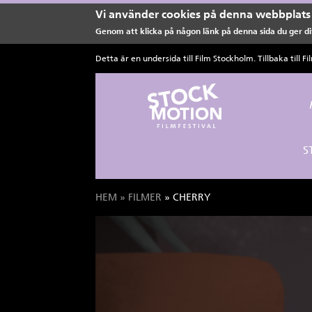
Vi använder cookies på denna webbplats 
Genom att klicka på någon länk på denna sida du ger dit
Hoppa till huvudinnehåll
Detta är en undersida till Film Stockholm. Tillbaka till
Fi
S
HEM
»
FILMER
» CHERRY
Du är här