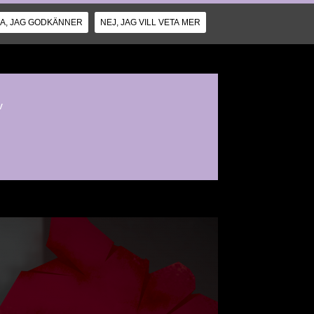
JA, JAG GODKÄNNER
NEJ, JAG VILL VETA MER
v