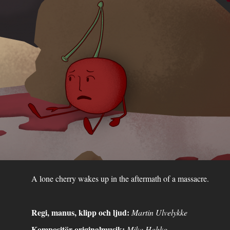
A lone cherry wakes up in the aftermath of a massacre.
Regi, manus, klipp och ljud:
Martin Ulvelykke
Kompositör originalmusik:
Mika Hohko