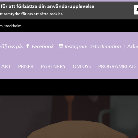
för att förbättra din användarupplevelse
t samtycke för oss att sätta cookies.
lm Stockholm
Följ oss på:
Facebook
Instagram
#stockmotion
|
Arki
TART
PRISER
PARTNERS
OM OSS
PROGRAMBLAD