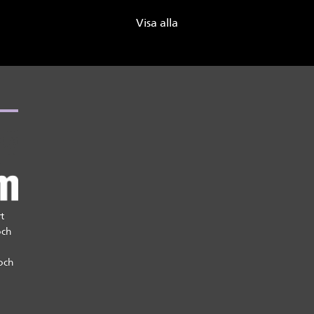
Visa alla
t
och
och