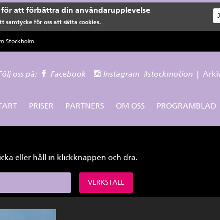
för att förbättra din användarupplevelse
t samtycke för oss att sätta cookies.
lm Stockholm
Följ oss på:
Facebook
Instagram
#stockmotion
|
Arki
TART
PRISER
PARTNERS
OM OSS
PROGRAMBLAD
icka eller håll in klickknappen och dra.