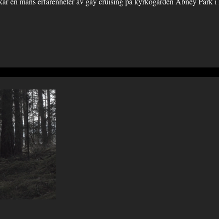
ar en mans erfarenheter av gay cruising på kyrkogården Abney Park i