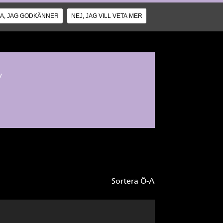
JA, JAG GODKÄNNER
NEJ, JAG VILL VETA MER
v
Sortera Ö-A