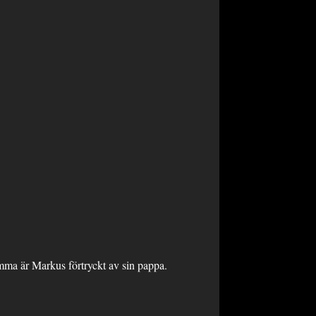
mma är Markus förtryckt av sin pappa.