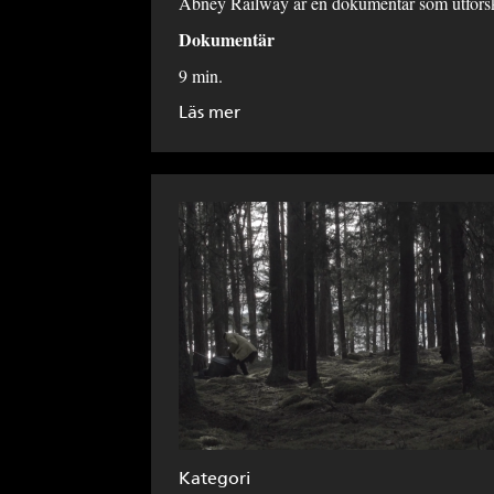
Abney Railway är en dokumentär som utforsk
Dokumentär
9 min.
Läs mer
Kategori