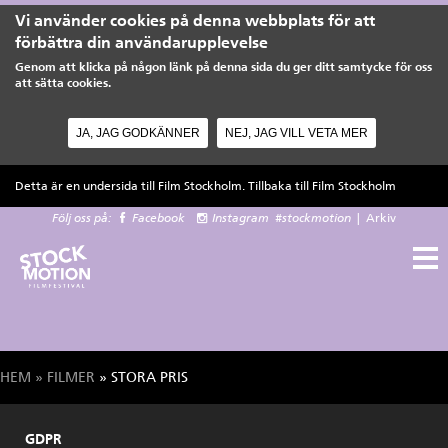
Vi använder cookies på denna webbplats för att
förbättra din användarupplevelse
Genom att klicka på någon länk på denna sida du ger ditt samtycke för oss
att sätta cookies.
JA, JAG GODKÄNNER
NEJ, JAG VILL VETA MER
Hoppa till huvudinnehåll
Detta är en undersida till Film Stockholm. Tillbaka till
Film Stockholm
Följ oss på:
Facebook
Instagram
#stockmotion
|
Arkiv
HEM
»
FILMER
» STORA PRIS
Du är här
GDPR