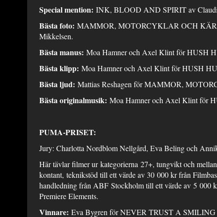
Special mention:
INK, BLOOD AND SPIRIT av Claudio
Bästa foto:
MAMMOR, MOTORCYKLAR OCH KÄRLEK a
Mikkelsen.
Bästa manus:
Moa Hamner och Axel Klint för HUSH
Bästa klipp:
Moa Hamner och Axel Klint för HUSH 
Bästa ljud:
Mattias Reshagen för MAMMOR, MOT
Bästa originalmusik:
Moa Hamner och Axel Klint fö
PUMA-PRISET:
Jury: Charlotta Nordblom Nellgård, Eva Beling och Anni
Här tävlar filmer ur kategorierna 27+, tungvikt och mellanv
kontant, teknikstöd till ett värde av 30 000 kr från Fil
handledning från ABF Stockholm till ett värde av 5 000
Premiere Elements.
Vinnare:
Eva Bygren för NEVER TRUST A SMILING 