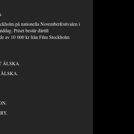
a.
tockholm på nationella Novemberfestivalen i
ddag. Priset består därtill
ärde av 10 000 kr från Film Stockholm
TT ÄLSKA.
T ÄLSKA.
T IN REVISION.
RRY.