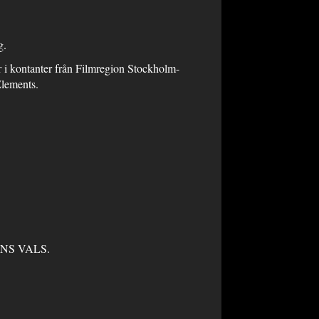
g.
kr i kontanter från Filmregion Stockholm-
lements.
ENS VALS.