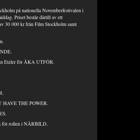
tockholm på nationella Novemberfestivalen i
ddag. Priset består därtill av ett
e av 30 000 kr från Film Stockholm samt
n.
ENDE.
an Etzler för ÅKA UTFÖR.
R.
PUSSY HAVE THE POWER.
GNES.
n för rollen i NÄRBILD.