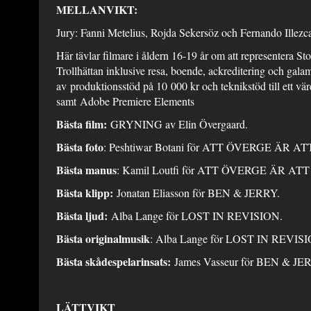
MELLANVIKT:
Jury: Fanni Metelius, Rojda Sekersöz och Fernando Illezc
Här tävlar filmare i åldern 16-19 år om att representera S
Trollhättan inklusive resa, boende, ackreditering och galami
av produktionsstöd på 10 000 kr och teknikstöd till ett v
samt Adobe Premiere Elements
Bästa film:
GRYNING av Elin Övergaard.
Bästa foto
: Peshtiwar Botani för ATT ÖVERGE ÄR A
Bästa manus
: Kamil Loutfi för ATT ÖVERGE ÄR AT
Bästa klipp:
Jonatan Eliasson för BEN & JERRY.
Bästa ljud:
Alba Lange för LOST IN REVISION.
Bästa originalmusik
: Alba Lange för LOS
Bästa skådespelarinsats:
James Vasseur för BEN & JE
LÄTTVIKT