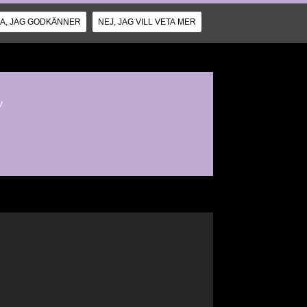
JA, JAG GODKÄNNER
NEJ, JAG VILL VETA MER
v