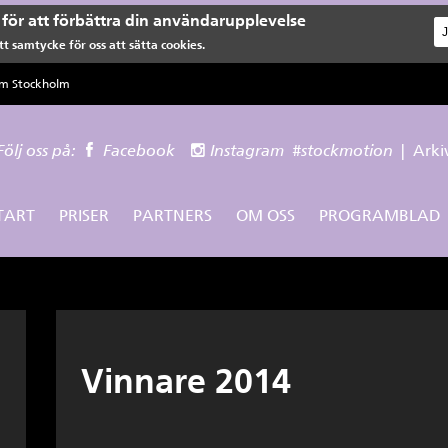
för att förbättra din användarupplevelse
t samtycke för oss att sätta cookies.
lm Stockholm
Följ oss på:
Facebook
Instagram
#stockmotion
|
Arki
TART
PRISER
PARTNERS
OM OSS
PROGRAMBLAD
Vinnare 2014