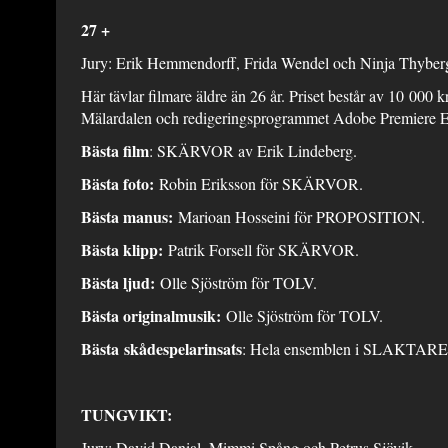
27 +
Jury: Erik Hemmendorff, Frida Wendel och Ninja Thyber
Här tävlar filmare äldre än 26 år. Priset består av 10 000 
Mälardalen och redigeringsprogrammet Adobe Premiere E
Bästa film
: SKÄRVOR av Erik Lindeberg.
Bästa foto:
Robin Eriksson för SKÄRVOR.
Bästa manus:
Marioan Hosseini för PROPOSITION.
Bästa klipp:
Patrik Forsell för SKÄRVOR.
Bästa ljud:
Olle Sjöström för TOLV.
Bästa originalmusik:
Olle Sjöström för TOLV.
Bästa
skådespelarinsats
: Hela ensemblen i SLAKTAR
TUNGVIKT:
Jury: David Danial, Mimmi Spång och Petrus Sjövik.