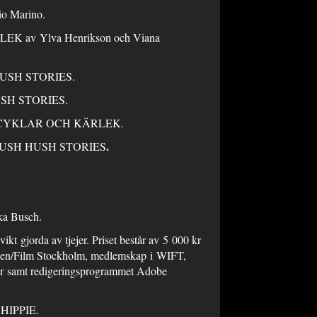
 Marino.
v Ylva Henrikson och Viana
 HUSH STORIES.
HUSH STORIES.
ORCYKLAR OCH KÄRLEK.
.
r HUSH HUSH STORIES
ka Busch.
ikt gjorda av tjejer. Priset består av 5 000 kr
mbasen/Film Stockholm, medlemskap i WIFT,
 kr samt redigeringsprogrammet Adobe
HIPPIE.