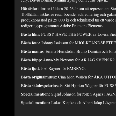
Här tävlar filmare i åldern 20-26 år om att representera S
Trollhättan inklusive resa, boende, ackreditering och galami
produktionsstöd på 25 000 kr och teknikstöd till ett värd
redigeringsprogrammet Adobe Premiere Elements.
Bästa film:
PUSSY HAVE THE POWER av Lovisa Siré
Bästa foto:
Johnny Isaksson för MJÖLKTANDSBETE
Bästa manus
: Emma Hemström, Bruno Damian och Joh
Bästa klipp
: Anna-My Novotny för ÄR JAG SVENSK?
Bästa ljud
: Joel Rayner för EMBRYO.
Bästa originalmusik
: Cina Mon Wallén för ÅKA UTFÖ
Bästa skådespelarinsats
: Siri Hjorton Wagner för 
Special mention:
Sigrid Johnson för rollen Agnes i A
Special mention:
Lukas Klepke och Albert Jalap Lövgre