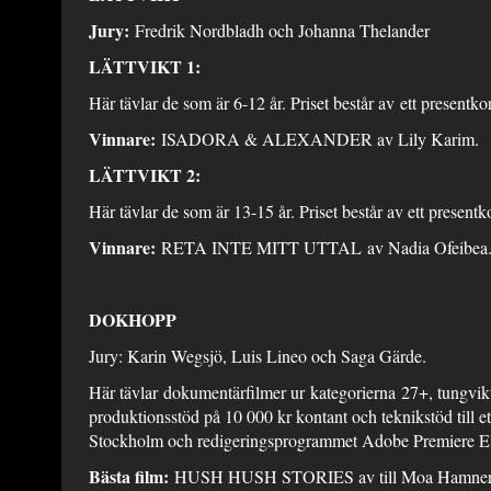
Jury:
Fredrik Nordbladh och Johanna Thelander
LÄTTVIKT 1:
Här tävlar de som är 6-12 år. Priset består av ett presentk
Vinnare:
ISADORA & ALEXANDER av Lily Karim.
LÄTTVIKT 2:
Här tävlar de som är 13-15 år. Priset består av ett present
Vinnare:
RETA INTE MITT UTTAL av Nadia Ofeibe
DOKHOPP
Jury: Karin Wegsjö, Luis Lineo och Saga Gärde.
Här tävlar dokumentärfilmer ur kategorierna 27+, tungvikt 
produktionsstöd på 10 000 kr kontant och teknikstöd till e
Stockholm och redigeringsprogrammet Adobe Premiere E
Bästa film:
HUSH HUSH STORIES av till Moa Hamner o