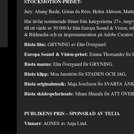
STOCKMOTION-PRISET:
Jury: Ahang Bashi, Göran du Rées, Helen Ahlsson, Matt
Här tävlar nominerade filmer från kategorierna 27+, tungvi
till ett värde av 50 000 kr från Europa Sound & Vision, tek
& Bildmedia och en årsprenumeration på Adobe Creative
Bästa film:
GRYNING av Elin Övergaard.
Europa Sound & Vision-priset:
Emma Thorsander fö
Bästa manus:
Elin Övergaard för GRYNING.
Bästa klipp:
.
Moa Junström för STADEN OCH JAG
Bästa originalmusik:
Maja Josefsson för SVARTA ÄN
Bästa skådespelarinsats:
Siham Shurafa för ATT ÖV
PUBLIKENS PRIS – SPONSRAD AV TELIA
Vinnare
: AGNES av Anja Lind.