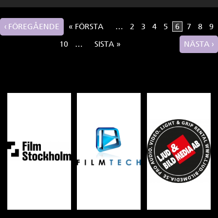
‹ FÖREGÅENDE
« FÖRSTA
…
2
3
4
5
6
7
8
9
Sidor
10
…
SISTA »
NÄSTA ›