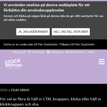
Vi använder cookies på denna webbplats för att
förbättra din användarupplevelse
Genom att klicka på någon länk på denna sida du ger ditt samtycke för oss
att sätta cookies.
JA, JAG GODKÄNNER
NEJ, JAG VILL VETA MER
Hoppa till huvudinnehåll
Detta är en undersida till Film Stockholm. Tillbaka till
Film Stockholm
Följ oss på:
Facebook
Instagram
#stockmotion
|
Arkiv
HEM
» FILM ARKIV
Du är här
För val av flera år håll in CTRL knappen, klicka eller håll in
klickknappen och dra.