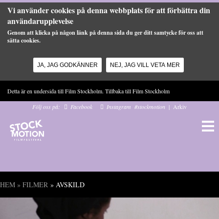
Vi använder cookies på denna webbplats för att förbättra din
användarupplevelse
Genom att klicka på någon länk på denna sida du ger ditt samtycke för oss att
sätta cookies.
JA, JAG GODKÄNNER
NEJ, JAG VILL VETA MER
Hoppa till huvudinnehåll
Detta är en undersida till Film Stockholm. Tillbaka till
Film Stockholm
Följ oss på:
Facebook
Instagram
#stockmotion
|
Arkiv
HEM
»
FILMER
» AVSKILD
Du är här