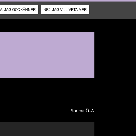
JA, JAG GODKÄNNER
NEJ, JAG VILL VETA MER
Sortera Ö-A