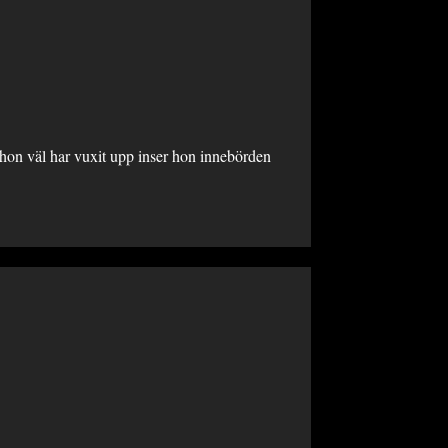
 hon väl har vuxit upp inser hon innebörden