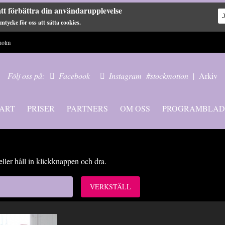
tt förbättra din användarupplevelse
tycke för oss att sätta cookies.
holm
Följ oss på:
Facebook
Instagram
#stockmotion
|
Arkiv
ART
PRISER
PARTNERS
OM OSS
PROGRAMBLAD
eller håll in klickknappen och dra.