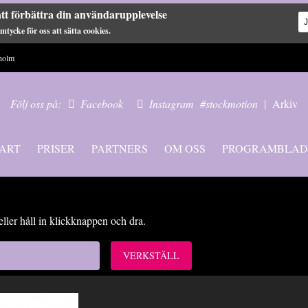
tt förbättra din användarupplevelse
tycke för oss att sätta cookies.
holm
Följ oss på:
Facebook
Instagram
#stockmotion
|
Arkiv
ART
PRISER
PARTNERS
OM OSS
PROGRAMBLAD
eller håll in klickknappen och dra.