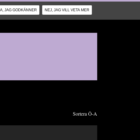
JA, JAG GODKÄNNER
NEJ, JAG VILL VETA MER
Sortera Ö-A