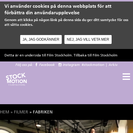
Vi använder cookies på denna webbplats för att
förbättra din användarupplevelse
Genom att klicka på någon länk på denna sida du ger ditt samtycke för oss
att sätta cookies.
JA, JAG GODKÄNNER
NEJ, JAG VILL VETA MER
Hoppa till huvudinnehåll
Detta är en undersida till Film Stockholm. Tillbaka till
Film Stockholm
Följ oss på:
Facebook
Instagram
#stockmotion
|
Arkiv
HEM
»
FILMER
» FABRIKEN
Du är här