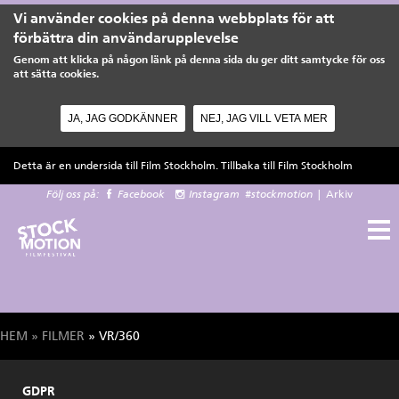
Vi använder cookies på denna webbplats för att
förbättra din användarupplevelse
Genom att klicka på någon länk på denna sida du ger ditt samtycke för oss
att sätta cookies.
JA, JAG GODKÄNNER
NEJ, JAG VILL VETA MER
Hoppa till huvudinnehåll
Detta är en undersida till Film Stockholm. Tillbaka till
Film Stockholm
Följ oss på:
Facebook
Instagram
#stockmotion
|
Arkiv
HEM
»
FILMER
» VR/360
Du är här
GDPR