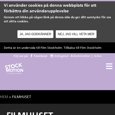
Vi använder cookies på denna webbplats för att
förbättra din användarupplevelse
Genom att klicka på någon länk på denna sida du ger ditt samtycke för oss
att sätta cookies.
JA, JAG GODKÄNNER
NEJ, JAG VILL VETA MER
Hoppa till huvudinnehåll
Detta är en undersida till Film Stockholm. Tillbaka till
Film Stockholm
Följ oss på:
Facebook
Instagram
#stockmotion
|
Arkiv
HEM
» FILMHUSET
Du är här