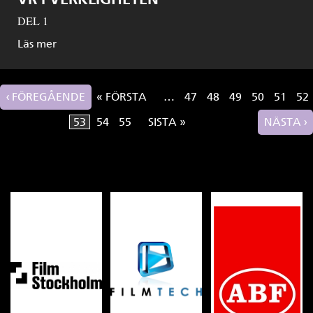
DEL 1
Läs mer
‹ FÖREGÅENDE
« FÖRSTA
…
47
48
49
50
51
52
Sidor
53
54
55
SISTA »
NÄSTA ›