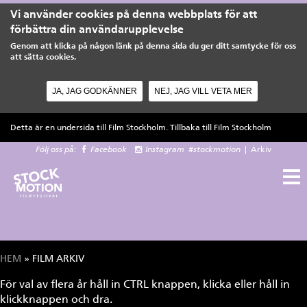
Vi använder cookies på denna webbplats för att
förbättra din användarupplevelse
Genom att klicka på någon länk på denna sida du ger ditt samtycke för oss
att sätta cookies.
JA, JAG GODKÄNNER
NEJ, JAG VILL VETA MER
Hoppa till huvudinnehåll
Detta är en undersida till Film Stockholm. Tillbaka till
Film Stockholm
Följ oss på:
Facebook
Instagram
#stockmotion
|
Arkiv
HEM
» FILM ARKIV
Du är här
För val av flera år håll in CTRL knappen, klicka eller håll in
klickknappen och dra.