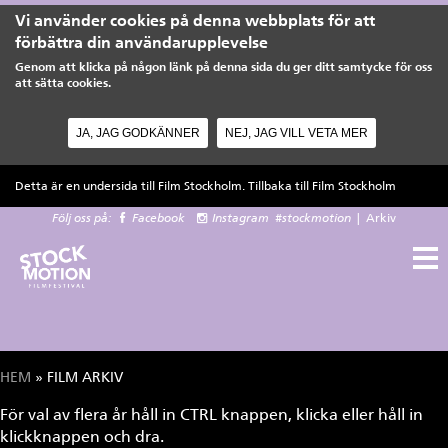
Vi använder cookies på denna webbplats för att
förbättra din användarupplevelse
Genom att klicka på någon länk på denna sida du ger ditt samtycke för oss
att sätta cookies.
JA, JAG GODKÄNNER
NEJ, JAG VILL VETA MER
Hoppa till huvudinnehåll
Detta är en undersida till Film Stockholm. Tillbaka till
Film Stockholm
Följ oss på:
Facebook
Instagram
#stockmotion
|
Arkiv
HEM
» FILM ARKIV
Du är här
För val av flera år håll in CTRL knappen, klicka eller håll in
klickknappen och dra.