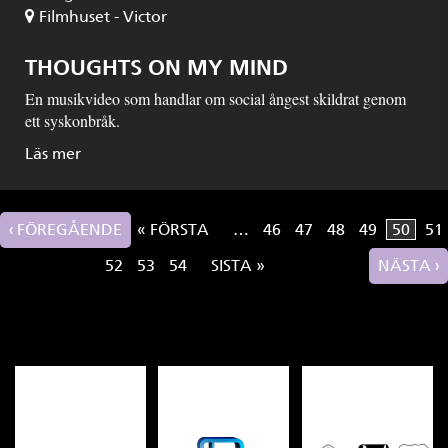
Filmhuset - Victor
THOUGHTS ON MY MIND
En musikvideo som handlar om social ångest skildrat genom
ett syskonbråk.
Läs mer
‹ FÖREGÅENDE
« FÖRSTA
…
46
47
48
49
50
51
Sidor
52
53
54
SISTA »
NÄSTA ›