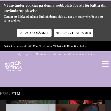
Vi använder cookies på denna webbplats för att förbättra din
användarupplevelse
Genom att klicka på någon länk på denna sida du ger ditt samtycke för oss att
sätta cookies.
JA, JAG GODKÄNNER
NEJ, JAG VILL VETA MER
Hoppa till huvudinnehåll
Detta är en undersida till Film Stockholm. Tillbaka till
Film Stockholm
Följ oss på:
Facebook
Instagram
#stockmotion
|
Arkiv
HEM
» FILM
Du är här