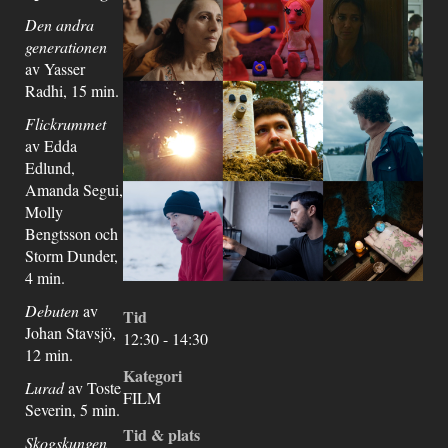
Den andra
generationen
av Yasser
Radhi, 15 min.
Flickrummet
av Edda
Edlund,
Amanda Segui,
Molly
Bengtsson och
Storm Dunder,
4 min.
Debuten
av
Tid
Johan Stavsjö,
12:30 - 14:30
12 min.
Kategori
Lurad
av Toste
FILM
Severin, 5 min.
Tid & plats
Skogskungen