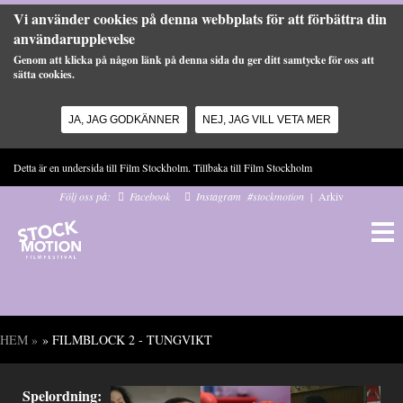
Vi använder cookies på denna webbplats för att förbättra din
användarupplevelse
Genom att klicka på någon länk på denna sida du ger ditt samtycke för oss att
sätta cookies.
JA, JAG GODKÄNNER
NEJ, JAG VILL VETA MER
Hoppa till huvudinnehåll
Detta är en undersida till Film Stockholm. Tillbaka till
Film Stockholm
Följ oss på:
Facebook
Instagram
#stockmotion
|
Arkiv
HEM
»
» FILMBLOCK 2 - TUNGVIKT
Du är här
Spelordning: