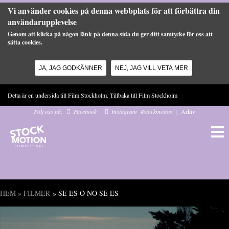
Vi använder cookies på denna webbplats för att förbättra din
användarupplevelse
Genom att klicka på någon länk på denna sida du ger ditt samtycke för oss att
sätta cookies.
JA, JAG GODKÄNNER
NEJ, JAG VILL VETA MER
Hoppa till huvudinnehåll
Detta är en undersida till Film Stockholm. Tillbaka till
Film Stockholm
Följ oss på:
Facebook
Instagram
#stockmotion
|
Arkiv
HEM
»
FILMER
» SE ES O NO SE ES
Du är här