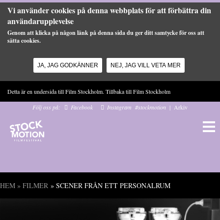
Vi använder cookies på denna webbplats för att förbättra din
användarupplevelse
Genom att klicka på någon länk på denna sida du ger ditt samtycke för oss att
sätta cookies.
JA, JAG GODKÄNNER
NEJ, JAG VILL VETA MER
Hoppa till huvudinnehåll
Detta är en undersida till Film Stockholm. Tillbaka till
Film Stockholm
Följ oss på:
Facebook
Instagram
#stockmotion
|
Arkiv
HEM
»
FILMER
» SCENER FRÅN ETT PERSONALRUM
Du är här