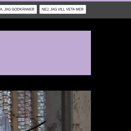
JA, JAG GODKÄNNER
NEJ, JAG VILL VETA MER