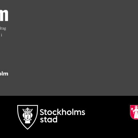
drag
 i