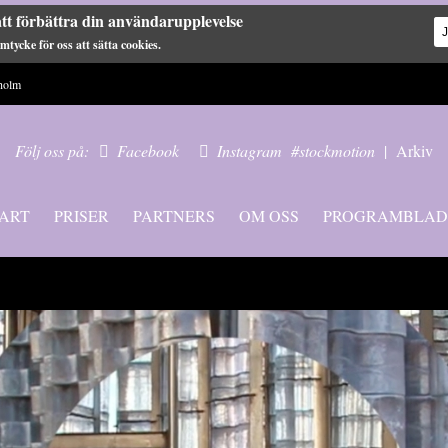
tt förbättra din användarupplevelse
tycke för oss att sätta cookies.
holm
Följ oss på:
Facebook
Instagram
#stockmotion
|
Arkiv
ART
PRISER
PARTNERS
OM OSS
PROGRAMBLAD