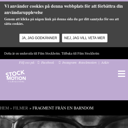
Vi använder cookies på denna webbplats för att förbättra din
användarupplevelse
Genom att klicka på någon länk på denna sida du ger ditt samtycke för oss att
sätta cookies.
JA, JAG GODKÄNNER
NEJ, JAG VILL VETA MER
Hoppa till huvudinnehåll
Detta är en undersida till Film Stockholm. Tillbaka till
Film Stockholm
Följ oss på:
Facebook
Instagram
#stockmotion
|
Arkiv
HEM
»
FILMER
» FRAGMENT FRÅN EN BARNDOM
Du är här