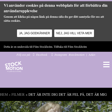
Vi använder cookies på denna webbplats för att förbättra din
användarupplevelse
Genom att klicka på någon länk på denna sida du ger ditt samtycke för oss att
sätta cookies.
JA, JAG GODKÄNNER
NEJ, JAG VILL VETA MER
Hoppa till huvudinnehåll
Detta är en undersida till Film Stockholm. Tillbaka till
Film Stockholm
Följ oss på:
Facebook
Instagram
#stockmotion
|
Arkiv
HEM
»
FILMER
» DET ÄR INTE DIG DET ÄR FEL PÅ, DET ÄR MIG
Du är här