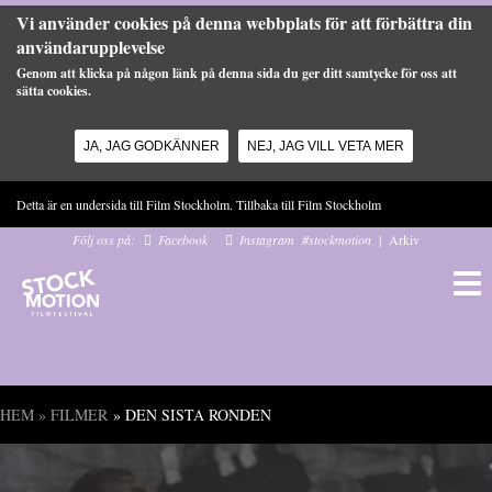
Vi använder cookies på denna webbplats för att förbättra din
användarupplevelse
Genom att klicka på någon länk på denna sida du ger ditt samtycke för oss att
sätta cookies.
JA, JAG GODKÄNNER
NEJ, JAG VILL VETA MER
Hoppa till huvudinnehåll
Detta är en undersida till Film Stockholm. Tillbaka till
Film Stockholm
Följ oss på:
Facebook
Instagram
#stockmotion
|
Arkiv
HEM
»
FILMER
» DEN SISTA RONDEN
Du är här