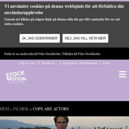
Vi använder cookies på denna webbplats för att förbättra din
användarupplevelse
Genom att klicka på någon länk på denna sida du ger ditt samtycke för oss att
sätta cookies.
JA, JAG GODKÄNNER
NEJ, JAG VILL VETA MER
Hoppa till huvudinnehåll
Detta är en undersida till Film Stockholm. Tillbaka till
Film Stockholm
Följ oss på:
Facebook
Instagram
#stockmotion
|
Arkiv
HEM
»
FILMER
» COPS ARE ACTORS
Du är här