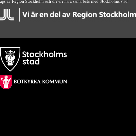
ägs av Region Stockholm och drivs i nära samarbete med Stockholms stad.