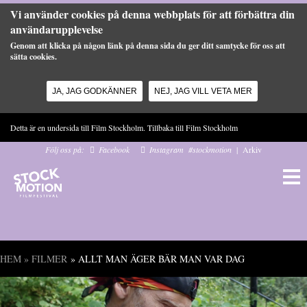
Vi använder cookies på denna webbplats för att förbättra din
användarupplevelse
Genom att klicka på någon länk på denna sida du ger ditt samtycke för oss att
sätta cookies.
JA, JAG GODKÄNNER
NEJ, JAG VILL VETA MER
Hoppa till huvudinnehåll
Detta är en undersida till Film Stockholm. Tillbaka till
Film Stockholm
Följ oss på:
Facebook
Instagram
#stockmotion
|
Arkiv
HEM
»
FILMER
» ALLT MAN ÄGER BÄR MAN VAR DAG
Du är här