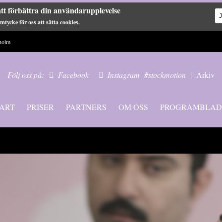
tt förbättra din användarupplevelse
tycke för oss att sätta cookies.
holm
Följ oss på:
Facebook
Instagram
#stockmotion
|
Arkiv
ART
PRISER
PARTNERS
OM OSS
PROGRAMBLAD