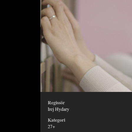
Regissör
Irej Hydary
Kategori
27+