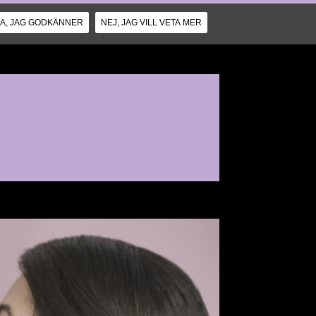
JA, JAG GODKÄNNER
NEJ, JAG VILL VETA MER