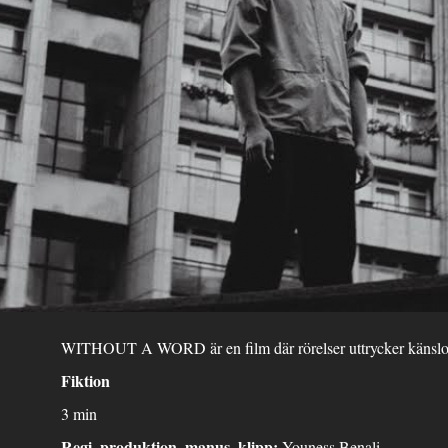
WITHOUT A WORD är en film där rörelser uttrycker känslor, d
Fiktion
3 min
Regi, produktion, manus, klipp:
Youness Benali