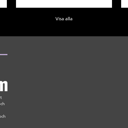
Visa alla
t
och
och