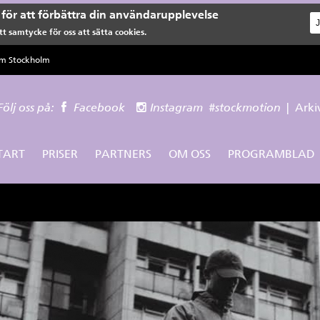
för att förbättra din användarupplevelse
t samtycke för oss att sätta cookies.
lm Stockholm
Följ oss på:
Facebook
Instagram
#stockmotion
|
Arki
TART
PRISER
PARTNERS
OM OSS
PROGRAMBLAD