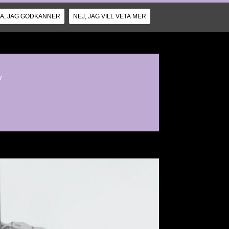
JA, JAG GODKÄNNER
NEJ, JAG VILL VETA MER
v