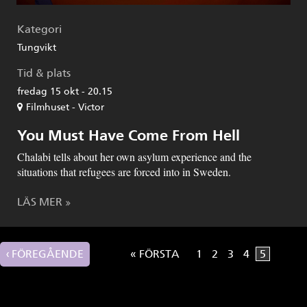
Kategori
Tungvikt
Tid & plats
fredag 15 okt - 20.15
Filmhuset - Victor
You Must Have Come From Hell
Chalabi tells about her own asylum experience and the
situations that refugees are forced into in Sweden.
LÄS MER
‹ FÖREGÅENDE
« FÖRSTA
1
2
3
4
5
Sidor