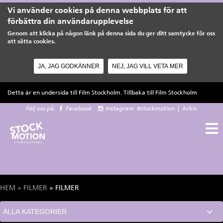
Vi använder cookies på denna webbplats för att
förbättra din användarupplevelse
Genom att klicka på någon länk på denna sida du ger ditt samtycke för oss
att sätta cookies.
JA, JAG GODKÄNNER
NEJ, JAG VILL VETA MER
Hoppa till huvudinnehåll
Detta är en undersida till Film Stockholm. Tillbaka till
Film Stockholm
Följ oss på:
Facebook
Instagram
#stockmotion
|
Arkiv
HEM
»
FILMER
» FILMER
Du är här