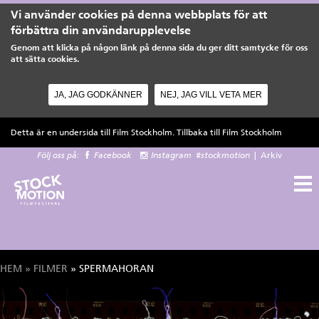
Vi använder cookies på denna webbplats för att
förbättra din användarupplevelse
Genom att klicka på någon länk på denna sida du ger ditt samtycke för oss
att sätta cookies.
JA, JAG GODKÄNNER
NEJ, JAG VILL VETA MER
Hoppa till huvudinnehåll
Detta är en undersida till Film Stockholm. Tillbaka till
Film Stockholm
Följ oss på:
Facebook
Instagram
#stockmotion
|
Arkiv
HEM
»
FILMER
» SPERMAHORAN
Du är här