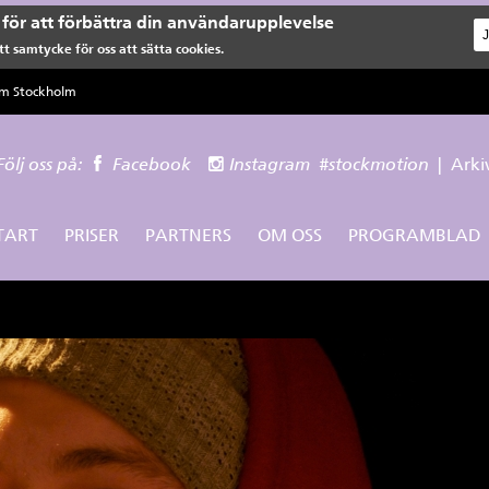
för att förbättra din användarupplevelse
t samtycke för oss att sätta cookies.
lm Stockholm
Följ oss på:
Facebook
Instagram
#stockmotion
|
Arki
TART
PRISER
PARTNERS
OM OSS
PROGRAMBLAD