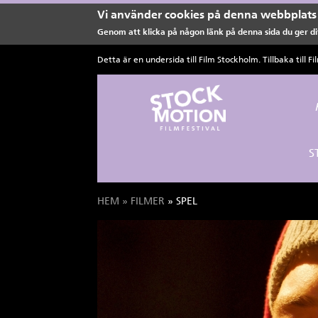
Vi använder cookies på denna webbplats 
Genom att klicka på någon länk på denna sida du ger dit
Hoppa till huvudinnehåll
Detta är en undersida till Film Stockholm. Tillbaka till
Fi
S
HEM
»
FILMER
» SPEL
Du är här