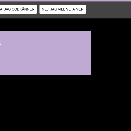
JA, JAG GODKÄNNER
NEJ, JAG VILL VETA MER
v