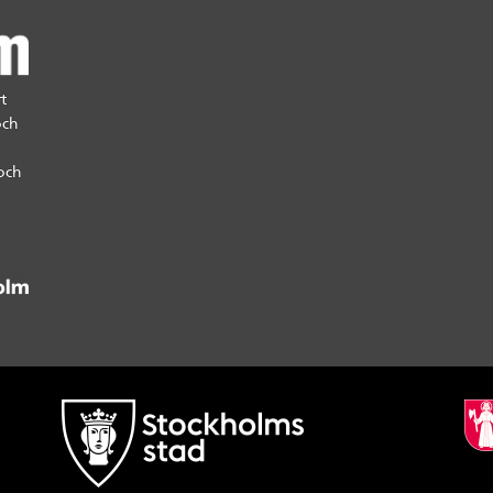
t
och
och