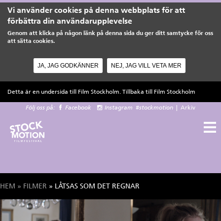
Vi använder cookies på denna webbplats för att
förbättra din användarupplevelse
Genom att klicka på någon länk på denna sida du ger ditt samtycke för oss
att sätta cookies.
JA, JAG GODKÄNNER
NEJ, JAG VILL VETA MER
Hoppa till huvudinnehåll
Detta är en undersida till Film Stockholm. Tillbaka till
Film Stockholm
Följ oss på:
Facebook
Instagram
#stockmotion
|
Arkiv
HEM
»
FILMER
» LÅTSAS SOM DET REGNAR
Du är här