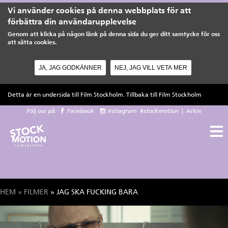
Vi använder cookies på denna webbplats för att
förbättra din användarupplevelse
Genom att klicka på någon länk på denna sida du ger ditt samtycke för oss
att sätta cookies.
JA, JAG GODKÄNNER
NEJ, JAG VILL VETA MER
Hoppa till huvudinnehåll
Detta är en undersida till Film Stockholm. Tillbaka till
Film Stockholm
Följ oss på:
Facebook
Instagram
#stockmotion
|
Arkiv
HEM
»
FILMER
» JAG SKA FUCKING BARA
Du är här