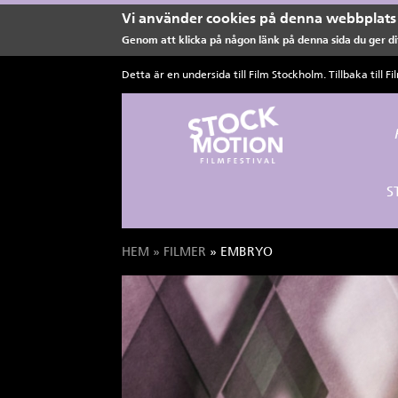
Vi använder cookies på denna webbplats 
Genom att klicka på någon länk på denna sida du ger dit
Hoppa till huvudinnehåll
Detta är en undersida till Film Stockholm. Tillbaka till
Fi
S
HEM
»
FILMER
» EMBRYO
Du är här