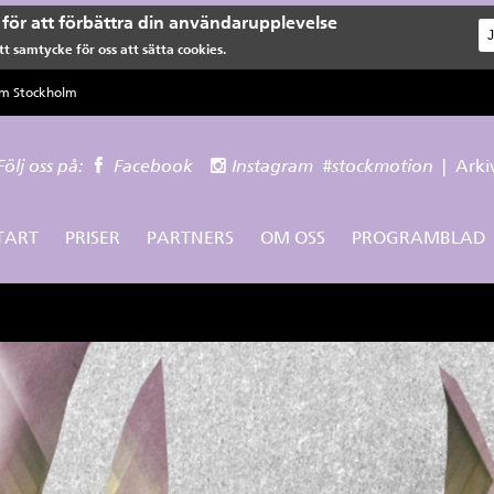
för att förbättra din användarupplevelse
t samtycke för oss att sätta cookies.
lm Stockholm
Följ oss på:
Facebook
Instagram
#stockmotion
|
Arki
TART
PRISER
PARTNERS
OM OSS
PROGRAMBLAD