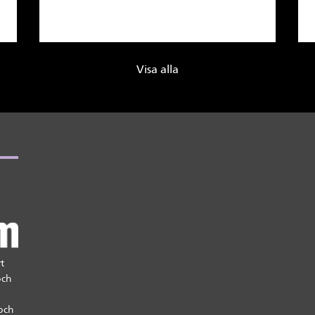
Visa alla
t
och
och