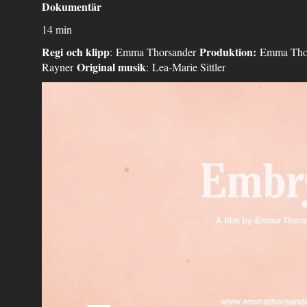
Dokumentär
14 min
Regi
och klipp
P
roduktion
:
: Emma Thorsander
Emma Tho
Original musik
Rayner
: Lea-Marie Sittler