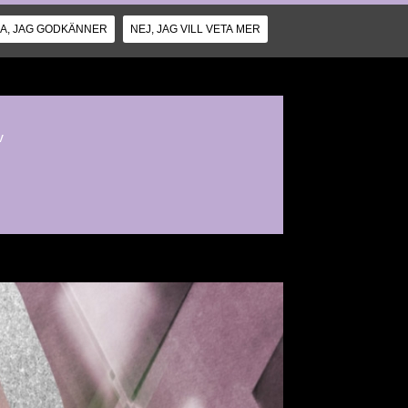
JA, JAG GODKÄNNER
NEJ, JAG VILL VETA MER
v