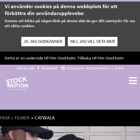
Vi använder cookies på denna webbplats för att
förbättra din användarupplevelse
Genom att klicka på någon länk på denna sida du ger ditt samtycke för oss
att sätta cookies.
JA, JAG GODKÄNNER
NEJ, JAG VILL VETA MER
Hoppa till huvudinnehåll
Detta är en undersida till Film Stockholm. Tillbaka till
Film Stockholm
Följ oss på:
Facebook
Instagram
#stockmotion
|
Arkiv
HEM
»
FILMER
» CATWALK
Du är här