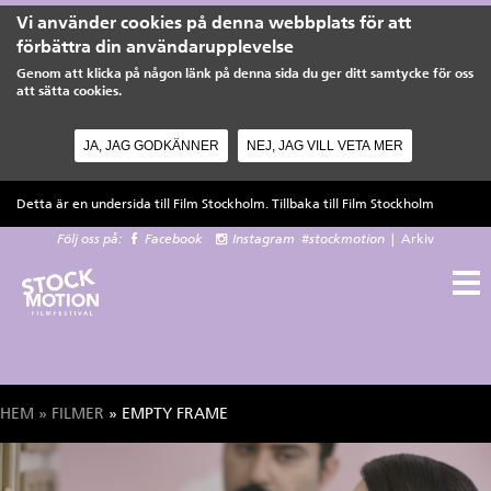
Vi använder cookies på denna webbplats för att
förbättra din användarupplevelse
Genom att klicka på någon länk på denna sida du ger ditt samtycke för oss
att sätta cookies.
JA, JAG GODKÄNNER
NEJ, JAG VILL VETA MER
Hoppa till huvudinnehåll
Detta är en undersida till Film Stockholm. Tillbaka till
Film Stockholm
Följ oss på:
Facebook
Instagram
#stockmotion
|
Arkiv
HEM
»
FILMER
» EMPTY FRAME
Du är här