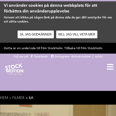
Vi använder cookies på denna webbplats för att
förbättra din användarupplevelse
Genom att klicka på någon länk på denna sida du ger ditt samtycke för oss
att sätta cookies.
JA, JAG GODKÄNNER
NEJ, JAG VILL VETA MER
Hoppa till huvudinnehåll
Detta är en undersida till Film Stockholm. Tillbaka till
Film Stockholm
Följ oss på:
Facebook
Instagram
#stockmotion
|
Arkiv
HEM
»
FILMER
» 6A
Du är här