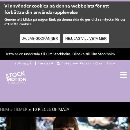
Vi använder cookies på denna webbplats för att
förbättra din användarupplevelse
Genom att klicka på någon länk på denna sida du ger ditt samtycke för oss
att sätta cookies.
JA, JAG GODKÄNNER
NEJ, JAG VILL VETA MER
Hoppa till huvudinnehåll
Detta är en undersida till Film Stockholm. Tillbaka till
Film Stockholm
Följ oss på:
Facebook
Instagram
#stockmotion
|
Arkiv
HEM
»
FILMER
» 10 PIECES OF MAJA
Du är här