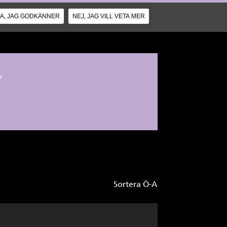
JA, JAG GODKÄNNER
NEJ, JAG VILL VETA MER
v
Sortera Ö-A