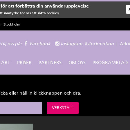
för att förbättra din användarupplevelse
t samtycke för oss att sätta cookies.
lm Stockholm
Följ oss på:
Facebook
Instagram
#stockmotion
|
Arki
TART
PRISER
PARTNERS
OM OSS
PROGRAMBLAD
icka eller håll in klickknappen och dra.